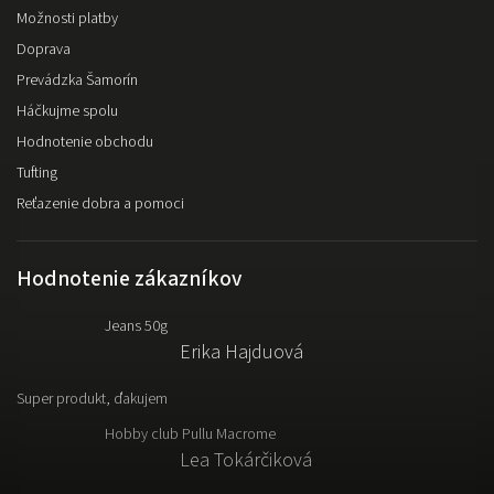
Možnosti platby
Doprava
Prevádzka Šamorín
Háčkujme spolu
Hodnotenie obchodu
Tufting
Reťazenie dobra a pomoci
Hodnotenie zákazníkov
Jeans 50g
Erika Hajduová
Super produkt, ďakujem
Hobby club Pullu Macrome
Lea Tokárčiková