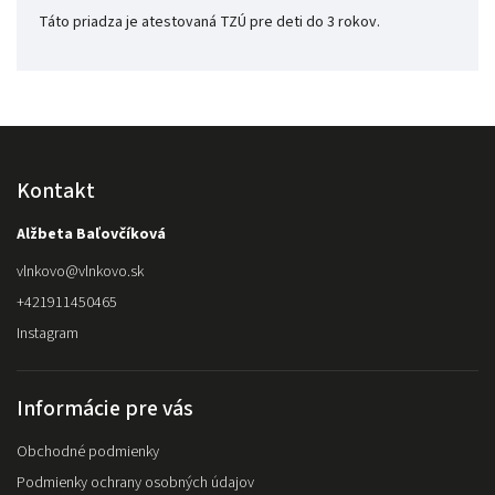
Táto priadza je atestovaná TZÚ pre deti do 3 rokov.
Kontakt
Alžbeta Baľovčíková
vlnkovo
@
vlnkovo.sk
+421911450465
Instagram
Informácie pre vás
Obchodné podmienky
Podmienky ochrany osobných údajov