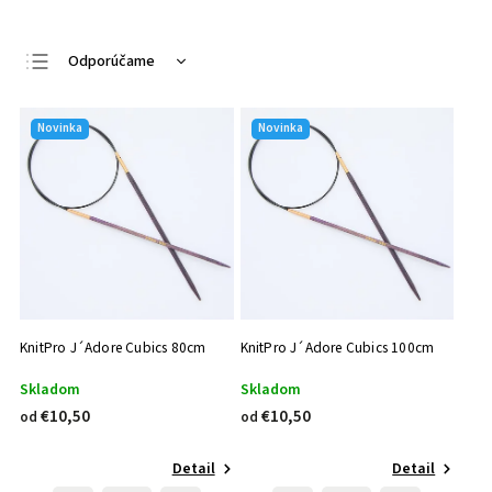
Odporúčame
Najlacnejšie
Novinka
Novinka
Najdrahšie
Najpredávanejšie
Abecedne
KnitPro J´Adore Cubics 80cm
KnitPro J´Adore Cubics 100cm
Skladom
Skladom
€10,50
€10,50
od
od
Detail
Detail