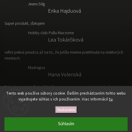
Jeans 50g
Erika Hajduová
Super produkt, ďakujem
Hobby club Pullu Macrome
Lea Tokárčiková
veľmi pekná priadza až na to, že prišla mierne pretrhnutá na niektorých
miestach.
Madragoa
Hana Volenská
Tato vlna sa mi veľmi páči, výborne sa s nou pracuje. Hotový výrobok je
ľahký, vzdušný a prakticky.
Tento web používa súbory cookie. Ďalším prechádzaním tohto webu
vyjadrujete súhlas s ich používaním. Viac informácií
tu
.
Nastavenie
Copyright 2026
VLNKOVO
. Všetky práva vyhradené.
Upraviť nastavenie cookies
Súhlasím
Vytvořil
Shoptet
| Design
Shoptak.cz