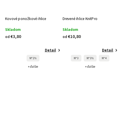
Kovové ponožkové ihlice
Drevené ihlice KnitPro
Skladom
Skladom
€3,80
€10,80
od
od
Detail
Detail
N° 2½
N° 3
N° 3½
N° 4
+ ďalšie
+ ďalšie