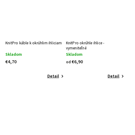
KnitPro káble k okrúhlim ihliciam
KnitPro okrúhle ihlice -
vymeniteľné
Skladom
Skladom
€4,70
€6,90
od
Detail
Detail