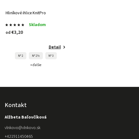
Hliníkové ihlice KnitPro
Skladom
€3,20
od
Detail
N° 2
N° 2½
N° 3
+ ďalšie
Kontakt
Alžbeta Baľovčíková
vlnkovo
@
vlnkovo.sk
+421911450465