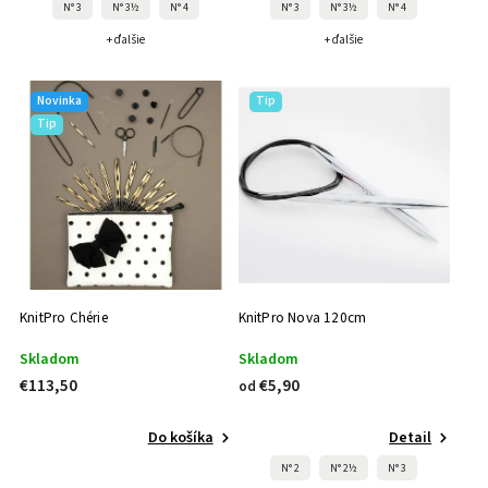
N° 3
N° 3½
N° 4
N° 3
N° 3½
N° 4
+ ďalšie
+ ďalšie
Novinka
Tip
Tip
KnitPro Chérie
KnitPro Nova 120cm
Skladom
Skladom
€113,50
€5,90
od
Do košíka
Detail
N° 2
N° 2½
N° 3