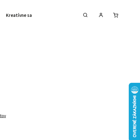
Kreatívne sady
Galantéria
Vyšívanie
ktov