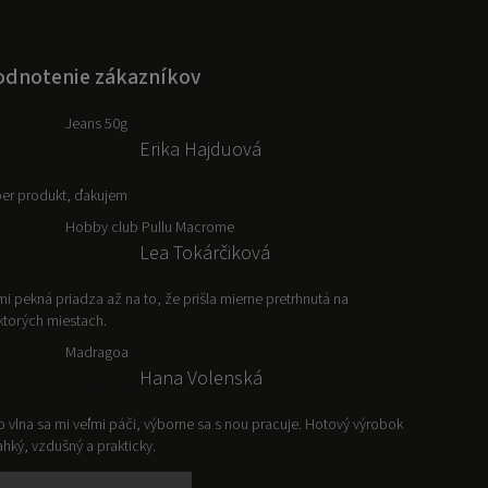
dnotenie zákazníkov
Jeans 50g
Erika Hajduová
er produkt, ďakujem
Hobby club Pullu Macrome
Lea Tokárčiková
mi pekná priadza až na to, že prišla mierne pretrhnutá na
ktorých miestach.
Madragoa
Hana Volenská
o vlna sa mi veľmi páči, výborne sa s nou pracuje. Hotový výrobok
ľahký, vzdušný a prakticky.