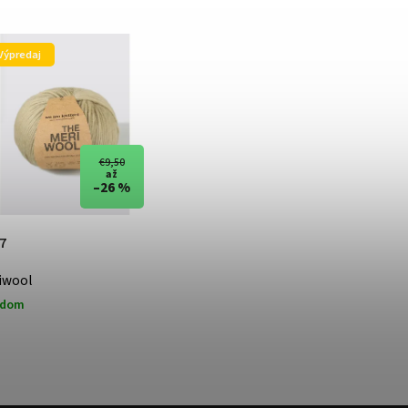
Najlacnejšie
Najdrahšie
Výpredaj
Najpredávanejšie
Abecedne
€9,50
až
–26 %
7
iwool
adom