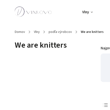
Vlny
Domov
/
Vlny
/
podľa výrobcov
/
We are knitters
We are knitters
Najpr