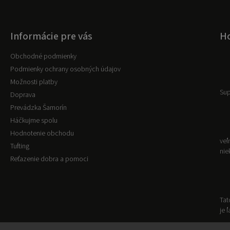
Informácie pre vás
Ho
Obchodné podmienky
Podmienky ochrany osobných údajov
Možnosti platby
Sup
Doprava
Prevádzka Šamorín
Háčkujme spolu
Hodnotenie obchodu
veľ
Tufting
nie
Reťazenie dobra a pomoci
Tat
je 