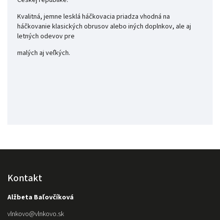
Českej republike.
Kvalitná, jemne lesklá háčkovacia priadza vhodná na
háčkovanie klasických obrusov alebo iných doplnkov, ale aj
letných odevov pre
malých aj veľkých.
Kontakt
Alžbeta Baľovčíková
vlnkovo
@
vlnkovo.sk