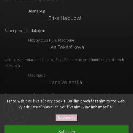
Jeans 50g
Erika Hajduová
Super produkt, ďakujem
Hobby club Pullu Macrome
Lea Tokárčiková
veľmi pekná priadza až na to, že prišla mierne pretrhnutá na niektorých
miestach.
Madragoa
Hana Volenská
Tato vlna sa mi veľmi páči, výborne sa s nou pracuje. Hotový výrobok je
ľahký, vzdušný a prakticky.
Tento web používa súbory cookie. Ďalším prechádzaním tohto webu
vyjadrujete súhlas s ich používaním. Viac informácií
tu
.
Nastavenie
Copyright 2026
VLNKOVO
. Všetky práva vyhradené.
Upraviť nastavenie cookies
Súhlasím