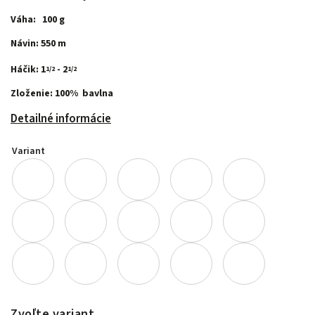
Váha: 100 g
Návin: 550 m
Háčik: 1
- 2
1/2
1/2
Zloženie: 100% bavlna
Detailné informácie
Variant
Zvoľte variant