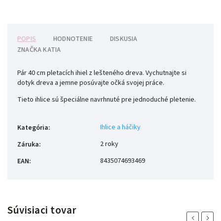
POPIS
HODNOTENIE
DISKUSIA
ZNAČKA
KATIA
Pár 40 cm pletacích ihiel z lešteného dreva.
Vychutnajte si
dotyk dreva a jemne posúvajte očká svojej práce.
Tieto ihlice sú špeciálne navrhnuté pre jednoduché pletenie.
Ihlice a háčiky
Kategória
:
2 roky
Záruka
:
8435074693469
EAN
:
Súvisiaci tovar
Previous
Next