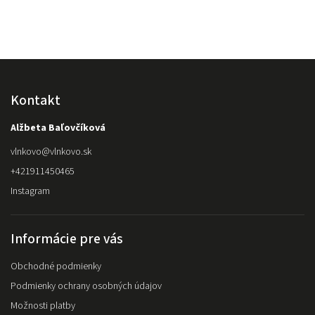
Kontakt
Alžbeta Baľovčíková
vlnkovo
@
vlnkovo.sk
+421911450465
Instagram
Informácie pre vás
Obchodné podmienky
Podmienky ochrany osobných údajov
Možnosti platby