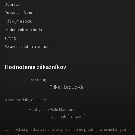
Doprava
Prevádzka Šamorín
Háčkujme spolu
Hodnotenie obchodu
Tufting
Reťazenie dobra a pomoci
Hodnotenie zákazníkov
Jeans 50g
Erika Hajduová
Super produkt, ďakujem
Hobby club Pullu Macrome
Lea Tokárčiková
veľmi pekná priadza až na to, že prišla mierne pretrhnutá na niektorých