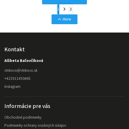
1
2
Hore
Kontakt
Alžbeta Baľovčíková
vlnkovo
@
vlnkovo.sk
+421911450465
Instagram
Informácie pre vás
Obchodné podmienky
Podmienky ochrany osobných údajov