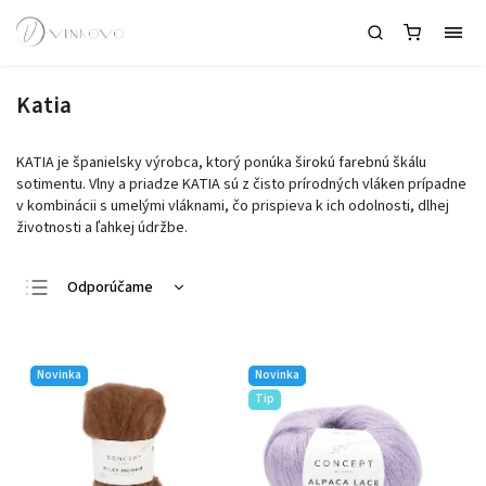
Katia
KATIA je španielsky výrobca, ktorý ponúka širokú farebnú škálu
sotimentu. Vlny a priadze KATIA sú z čisto prírodných vláken prípadne
v kombinácii s umelými vláknami, čo prispieva k ich odolnosti, dlhej
životnosti a ľahkej údržbe.
Odporúčame
Najlacnejšie
Najdrahšie
Novinka
Novinka
Najpredávanejšie
Tip
Abecedne