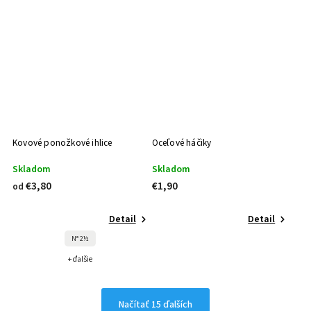
Kovové ponožkové ihlice
Oceľové háčiky
Skladom
Skladom
€3,80
€1,90
od
Detail
Detail
N° 2½
+ ďalšie
Načítať 15 ďalších