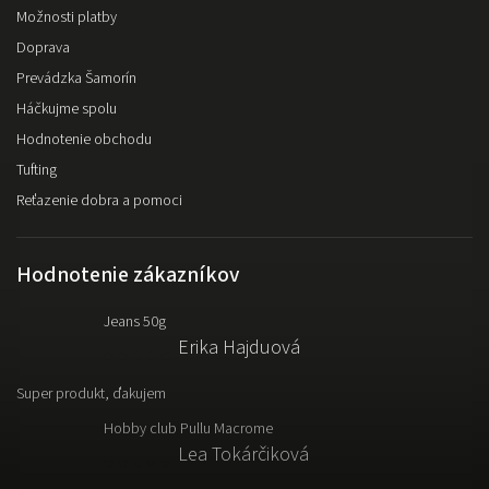
Možnosti platby
Doprava
Prevádzka Šamorín
Háčkujme spolu
Hodnotenie obchodu
Tufting
Reťazenie dobra a pomoci
Hodnotenie zákazníkov
Jeans 50g
Erika Hajduová
Super produkt, ďakujem
Hobby club Pullu Macrome
Lea Tokárčiková