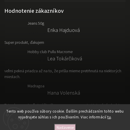
Hodnotenie zákazníkov
Jeans 50g
Erika Hajduová
Super produkt, ďakujem
Hobby club Pullu Macrome
Lea Tokárčiková
veľmi pekná priadza až na to, že prišla mierne pretrhnutá na niektorých
miestach.
Madragoa
Hana Volenská
Tato vlna sa mi veľmi páči, výborne sa s nou pracuje. Hotový výrobok je
ľahký, vzdušný a prakticky.
Tento web používa súbory cookie. Ďalším prechádzaním tohto webu
vyjadrujete súhlas s ich používaním. Viac informácií
tu
.
Nastavenie