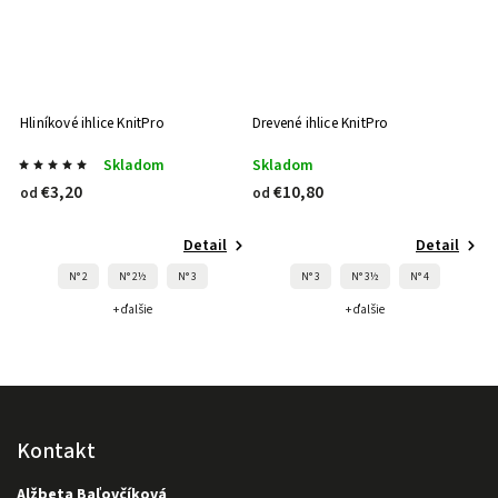
Hliníkové ihlice KnitPro
Drevené ihlice KnitPro
Skladom
Skladom
€3,20
€10,80
od
od
Detail
Detail
N° 2
N° 2½
N° 3
N° 3
N° 3½
N° 4
+ ďalšie
+ ďalšie
Kontakt
Alžbeta Baľovčíková