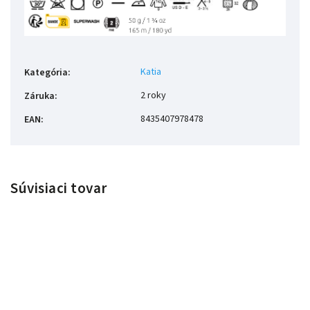
Katia
Kategória
:
2 roky
Záruka
:
8435407978478
EAN
:
Súvisiaci tovar