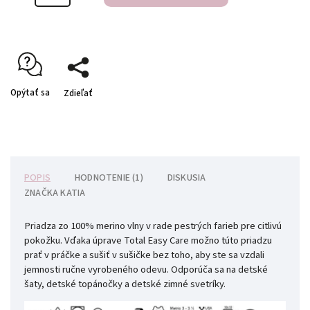
Opýtať sa
Zdieľať
POPIS
HODNOTENIE (1)
DISKUSIA
ZNAČKA
KATIA
Priadza zo 100% merino vlny v rade pestrých farieb pre citlivú
pokožku.
Vďaka úprave Total Easy Care
možno túto priadzu
prať v práčke a sušiť v sušičke bez toho, aby ste sa vzdali
jemnosti ručne vyrobeného odevu.
Odporúča sa na detské
šaty, detské topánočky a detské zimné svetríky.