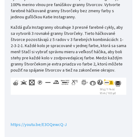
100% merino vlnou pre fanúšikov granny štvorcov. Vytvorte
farebné háčkované granny štvorčeky bez zmeny farby s
jedinou guľôčkou Katie Instagranny.
Každá guľa Instagranny obsahuje 3 presné farebné cykly, aby
sa vytvorili 3 rovnaké granny štvorčeky. Tieto háčkované
štvorce pozostávajú z 5 radov v 3 farebných kombináciách: 1-
2-3-2-1. Každé kolo je spracované v jednej farbe, ktorá sa sama
mení! Stačí si vybrať správnu mieru a veľkosť háčika, aby boli
stehy pre každé kolo v zodpovedajúcej farbe. Medzi každým
granny štvorčekom je extra priadza vo farbe 2, ktorú môžete
použiť na spájanie štvorcov a tiež na zakončenie okrajov.
https://youtu.be/E3OQewcQ-J