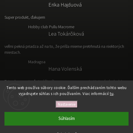
Erika Hajduová
Super produkt, ďakujem
Hobby club Pullu Macrome
Lea Tokárčiková
veľmi pekná priadza až na to, že prišla mierne pretrhnutá na niektorých
miestach.
Madragoa
Hana Volenská
Tato vlna sa mi veľmi páči, výborne sa s nou pracuje. Hotový výrobok je
ľahký, vzdušný a prakticky.
Tento web používa súbory cookie. Ďalším prechádzaním tohto webu
vyjadrujete súhlas s ich používaním. Viac informácií
tu
.
Nastavenie
Copyright 2026
VLNKOVO
. Všetky práva vyhradené.
Upraviť nastavenie cookies
Súhlasím
Vytvořil
Shoptet
| Design
Shoptak.cz