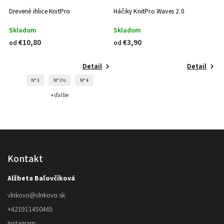
Drevené ihlice KnitPro
Háčiky KnitPro Waves 2.0
Skladom
Skladom
€10,80
€3,90
od
od
Detail
Detail
N° 3
N° 3½
N° 4
+ ďalšie
Kontakt
Alžbeta Baľovčíková
vlnkovo
@
vlnkovo.sk
+421911450465
Instagram