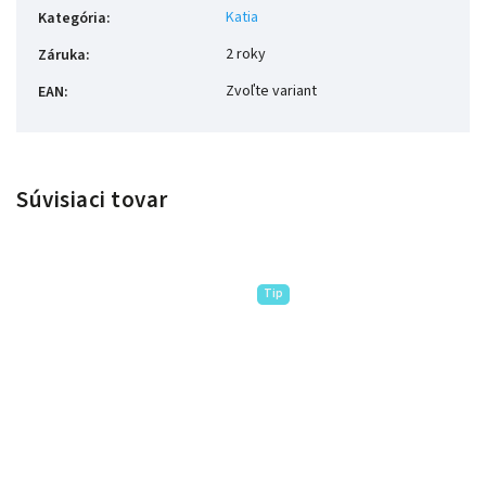
Katia
Kategória
:
2 roky
Záruka
:
Zvoľte variant
EAN
:
Súvisiaci tovar
Tip