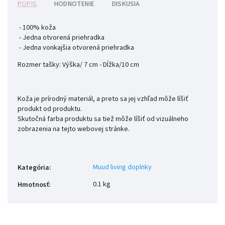
POPIS
HODNOTENIE
DISKUSIA
- 100% koža
- Jedna otvorená priehradka
- Jedna vonkajšia otvorená priehradka
Rozmer tašky: Výška/ 7 cm - Dĺžka/10 cm
Koža je prírodný materiál, a preto sa jej vzhľad môže líšiť
produkt od produktu.
Skutočná farba produktu sa tiež môže líšiť od vizuálneho
zobrazenia na tejto webovej stránke.
Muud living doplnky
Kategória
:
0.1 kg
Hmotnosť
: