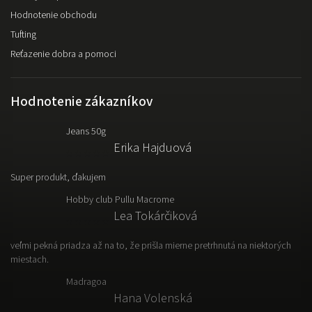
Hodnotenie obchodu
Tufting
Reťazenie dobra a pomoci
Hodnotenie zákazníkov
Jeans 50g
Erika Hajduová
Super produkt, ďakujem
Hobby club Pullu Macrome
Lea Tokárčiková
veľmi pekná priadza až na to, že prišla mierne pretrhnutá na niektorých
miestach.
Madragoa
Hana Volenská