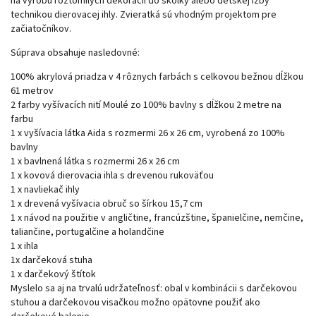
na výrobu roztomilých dekorácií do škôlky alebo detskej izby
technikou dierovacej ihly. Zvieratká sú vhodným projektom pre
začiatočníkov.
Súprava obsahuje nasledovné:
100% akrylová priadza v 4 rôznych farbách s celkovou bežnou dĺžkou
61 metrov
2 farby vyšívacích nití Moulé zo 100% bavlny s dĺžkou 2 metre na
farbu
1 x vyšívacia látka Aida s rozmermi 26 x 26 cm, vyrobená zo 100%
bavlny
1 x bavlnená látka s rozmermi 26 x 26 cm
1 x kovová dierovacia ihla s drevenou rukoväťou
1 x navliekač ihly
1 x drevená vyšívacia obruč so šírkou 15,7 cm
1 x návod na použitie v angličtine, francúzštine, španielčine, nemčine,
taliančine, portugalčine a holandčine
1 x ihla
1x darčeková stuha
1 x darčekový štítok
Myslelo sa aj na trvalú udržateľnosť: obal v kombinácii s darčekovou
stuhou a darčekovou visačkou možno opätovne použiť ako