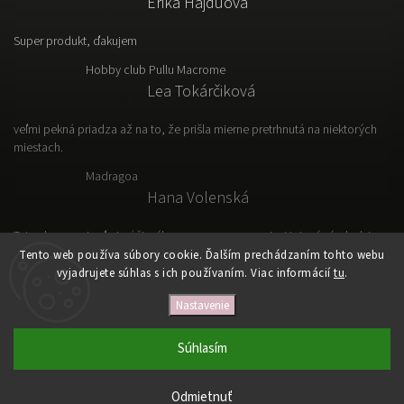
Erika Hajduová
Super produkt, ďakujem
Hobby club Pullu Macrome
Lea Tokárčiková
veľmi pekná priadza až na to, že prišla mierne pretrhnutá na niektorých
miestach.
Madragoa
Hana Volenská
Tato vlna sa mi veľmi páči, výborne sa s nou pracuje. Hotový výrobok je
ľahký, vzdušný a prakticky.
Tento web používa súbory cookie. Ďalším prechádzaním tohto webu
vyjadrujete súhlas s ich používaním. Viac informácií
tu
.
Nastavenie
Copyright 2026
VLNKOVO
. Všetky práva vyhradené.
Upraviť nastavenie cookies
Súhlasím
Vytvořil
Shoptet
| Design
Shoptak.cz
Odmietnuť