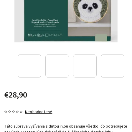
€28,90
Neohodnotené
Táto súprava vyšívania s dutou ihlou obsahuje všetko, čo potrebujete