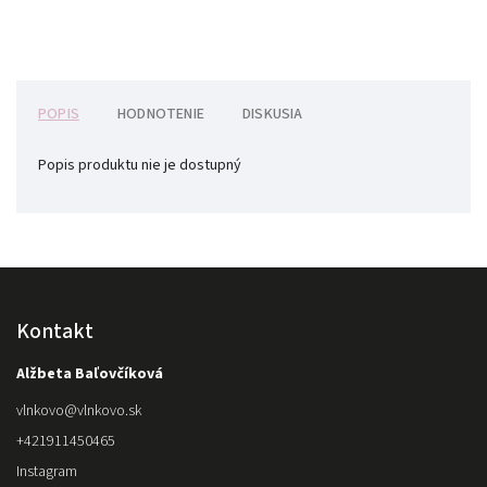
POPIS
HODNOTENIE
DISKUSIA
Popis produktu nie je dostupný
Kontakt
Alžbeta Baľovčíková
vlnkovo
@
vlnkovo.sk
+421911450465
Instagram