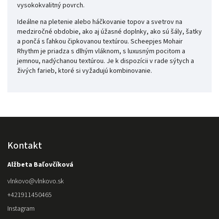
vysokokvalitný povrch.
Ideálne na pletenie alebo háčkovanie topov a svetrov na
medziročné obdobie, ako aj úžasné doplnky, ako sú šály, šatky
a pončá s ľahkou čipkovanou textúrou. Scheepjes Mohair
Rhythm je priadza s dlhým vláknom, s luxusným pocitom a
jemnou, nadýchanou textúrou. Je k dispozícii v rade sýtych a
živých farieb, ktoré si vyžadujú kombinovanie.
Kontakt
Alžbeta Baľovčíková
vlnkovo
@
vlnkovo.sk
+421911450465
Instagram