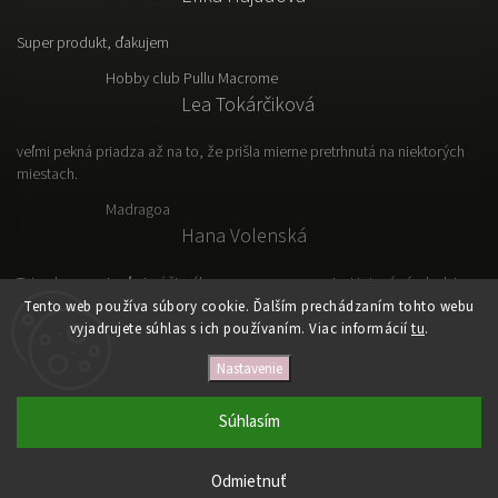
Super produkt, ďakujem
Hobby club Pullu Macrome
Lea Tokárčiková
veľmi pekná priadza až na to, že prišla mierne pretrhnutá na niektorých
miestach.
Madragoa
Hana Volenská
Tato vlna sa mi veľmi páči, výborne sa s nou pracuje. Hotový výrobok je
ľahký, vzdušný a prakticky.
Tento web používa súbory cookie. Ďalším prechádzaním tohto webu
vyjadrujete súhlas s ich používaním. Viac informácií
tu
.
Nastavenie
Copyright 2026
VLNKOVO
. Všetky práva vyhradené.
Upraviť nastavenie cookies
Súhlasím
Vytvořil
Shoptet
| Design
Shoptak.cz
Odmietnuť