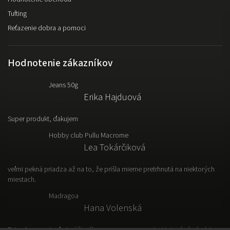
Tufting
Reťazenie dobra a pomoci
Hodnotenie zákazníkov
Jeans 50g
Erika Hajduová
Super produkt, ďakujem
Hobby club Pullu Macrome
Lea Tokárčiková
veľmi pekná priadza až na to, že prišla mierne pretrhnutá na niektorých
miestach.
Madragoa
Hana Volenská
Tato vlna sa mi veľmi páči, výborne sa s nou pracuje. Hotový výrobok je