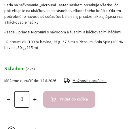
Sada na háčkovanie „Ricroumi Easter Basket“ obsahuje všetko, čo
potrebujete na uháčkovanie krásneho veľkonočného košíka: Okrem
podrobného návodu sú súčasťou balenia aj priadze, ako aj šijacia ihla
a háčkovacie háčiky.
- sada 3 priadzí Ricroumi s návodom a šijacími a háčkovacími háčikmi
- Ricroumi dk (100 % bavlna, 25 g, 57,5 ​​m) a Ricroumi Spin Spin (100 %
bavlna, 50 g, 115 m)
Skladom
(2 ks)
Môžeme doručiť do:
12.8.2026
Možnosti doručenia
Pridať do košíka