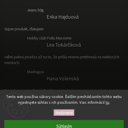
Jeans 50g
Erika Hajduová
Super produkt, ďakujem
Hobby club Pullu Macrome
Lea Tokárčiková
veľmi pekná priadza až na to, že prišla mierne pretrhnutá na niektorých
miestach.
Madragoa
Hana Volenská
Tato vlna sa mi veľmi páči, výborne sa s nou pracuje. Hotový výrobok je
ľahký, vzdušný a prakticky.
Tento web používa súbory cookie. Ďalším prechádzaním tohto webu
vyjadrujete súhlas s ich používaním. Viac informácií
tu
.
Nastavenie
Copyright 2026
VLNKOVO
. Všetky práva vyhradené.
Upraviť nastavenie cookies
Súhlasím