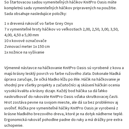
So štartovacou sadou vymeniteľných háčikov KnitPro Oasis máte
kompletnú sadu vymeniteľných háčikov pripravených na použitie.
Sada obsahuje nasledujúce položky:
1 x drevená rukoväť vo farbe Grey Onyx
7 x vymeniteľné hroty háčikov vo veľkostiach 2,00, 2,50, 3,00, 3,50,
4,00, 4,50 a 5,00 mm
10 x kovové označovače
Zvinovací meter 1x 150 cm
1x nožnice na vyšívanie
Výmenné nástavce na háčkovanie KnitPro Oasis sú vyrobené z kovu a
majú krásny lesklý povrch vo farbe ružového zlata. Dokonale hladká
úprava zaručuje, že očká hladko kĺžu po ihle. Háčik na háčkovanie je
vhodný pre všetky projekty a začiatočníci aj skúsení háčkári ocenia
vysokú kvalitu a krásny dizajn. Každý bod háčika sa dá ľahko
naskrutkovať do rukoväte KnitPro Oasis vďaka skrutkovacej časti.
Hrot zostáva pevne na svojom mieste, ale dá sa bez problémov aj
uvoľniť. Rúčka pre vymeniteľné háčiky KnitPro Oasis je vyrobená z
krásne hladkého brezového dreva, ktoré je na dotyk nádherne teplé.
Ergonomická rukoväť pohodlne padne do ruky a má drážky pre extra
uchopenie.