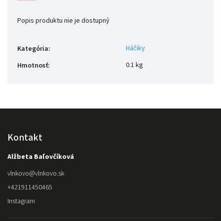
Popis produktu nie je dostupný
Háčiky
Kategória
:
0.1 kg
Hmotnosť
:
Kontakt
Alžbeta Baľovčíková
vlnkovo
@
vlnkovo.sk
+421911450465
Instagram