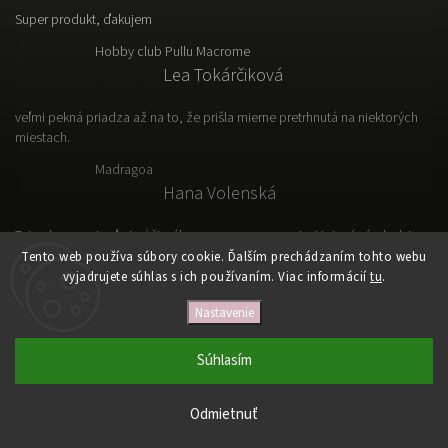
Super produkt, ďakujem
Hobby club Pullu Macrome
Lea Tokárčiková
veľmi pekná priadza až na to, že prišla mierne pretrhnutá na niektorých
miestach.
Madragoa
Hana Volenská
Tato vlna sa mi veľmi páči, výborne sa s nou pracuje. Hotový výrobok je
ľahký, vzdušný a prakticky.
Tento web používa súbory cookie. Ďalším prechádzaním tohto webu
vyjadrujete súhlas s ich používaním. Viac informácií
tu
.
Nastavenie
Copyright 2026
VLNKOVO
. Všetky práva vyhradené.
Upraviť nastavenie cookies
Súhlasím
Vytvořil
Shoptet
| Design
Shoptak.cz
Odmietnuť