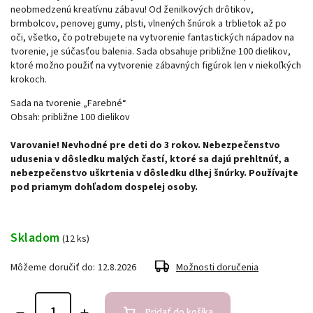
neobmedzenú kreatívnu zábavu! Od ženilkových drôtikov,
brmbolcov, penovej gumy, plsti, vlnených šnúrok a trblietok až po
oči, všetko, čo potrebujete na vytvorenie fantastických nápadov na
tvorenie, je súčasťou balenia. Sada obsahuje približne 100 dielikov,
ktoré možno použiť na vytvorenie zábavných figúrok len v niekoľkých
krokoch.
Sada na tvorenie „Farebné“
Obsah: približne 100 dielikov
Varovanie! Nevhodné pre deti do 3 rokov. Nebezpečenstvo
udusenia v dôsledku malých častí, ktoré sa dajú prehltnúť, a
nebezpečenstvo uškrtenia v dôsledku dlhej šnúrky. Používajte
pod priamym dohľadom dospelej osoby.
Skladom
(12 ks)
Môžeme doručiť do:
12.8.2026
Možnosti doručenia
Pridať do košíka