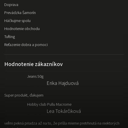
Doprava
Prevádzka Šamorín
Háčkujme spolu
Hodnotenie obchodu
Tufting
Reťazenie dobra a pomoci
Hodnotenie zákazníkov
Jeans 50g
Erika Hajduová
Super produkt, ďakujem
Hobby club Pullu Macrome
Lea Tokárčiková
veľmi pekná priadza až na to, že prišla mierne pretrhnutá na niektorých