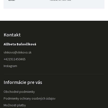
Kontakt
Alžbeta Baľovčíková
vlnkovo
@
vlnkovo.sk
+421911450465
Instagram
Informácie pre vás
Obchodné podmienky
Podmienky ochrany osobných údajov
Možnosti platby