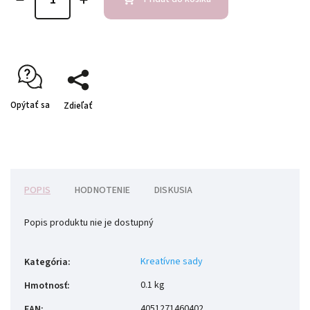
Opýtať sa
Zdieľať
POPIS
HODNOTENIE
DISKUSIA
Popis produktu nie je dostupný
Kreatívne sady
Kategória
:
0.1 kg
Hmotnosť
:
4051271460402
EAN
: