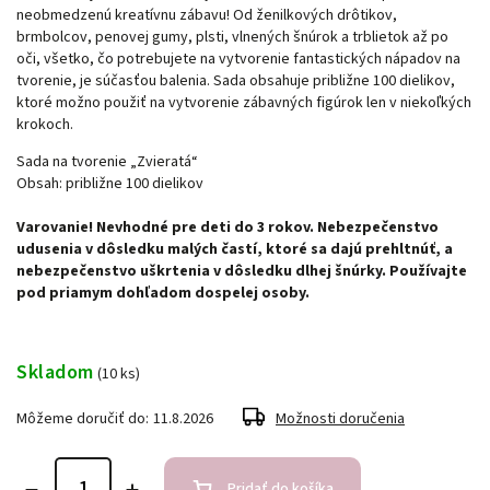
neobmedzenú kreatívnu zábavu! Od ženilkových drôtikov,
brmbolcov, penovej gumy, plsti, vlnených šnúrok a trblietok až po
oči, všetko, čo potrebujete na vytvorenie fantastických nápadov na
tvorenie, je súčasťou balenia. Sada obsahuje približne 100 dielikov,
ktoré možno použiť na vytvorenie zábavných figúrok len v niekoľkých
krokoch.
Sada na tvorenie „Zvieratá“
Obsah: približne 100 dielikov
Varovanie! Nevhodné pre deti do 3 rokov. Nebezpečenstvo
udusenia v dôsledku malých častí, ktoré sa dajú prehltnúť, a
nebezpečenstvo uškrtenia v dôsledku dlhej šnúrky. Používajte
pod priamym dohľadom dospelej osoby.
Skladom
(10 ks)
Môžeme doručiť do:
11.8.2026
Možnosti doručenia
Pridať do košíka