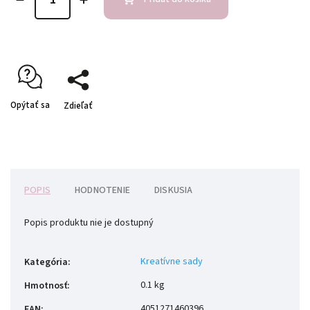
Opýtať sa
Zdieľať
POPIS
HODNOTENIE
DISKUSIA
Popis produktu nie je dostupný
Kreatívne sady
Kategória
:
0.1 kg
Hmotnosť
:
4051271460396
EAN
: