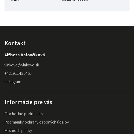
Kontakt
Alžbeta Baľovčíková
vlnkovo
@
vlnkovo.sk
+421911450465
Instagram
Informácie pre vás
Obchodné podmienky
Podmienky ochrany osobných údajov
Možnosti platby