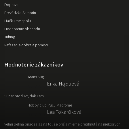
Doprava
Prevádzka Šamorín
Háčkujme spolu
Hodnotenie obchodu
Tufting
Reťazenie dobra a pomoci
Hodnotenie zákazníkov
Jeans 50g
Erika Hajduová
Super produkt, ďakujem
Hobby club Pullu Macrome
Lea Tokárčiková
veľmi pekná priadza až na to, že prišla mierne pretrhnutá na niektorých