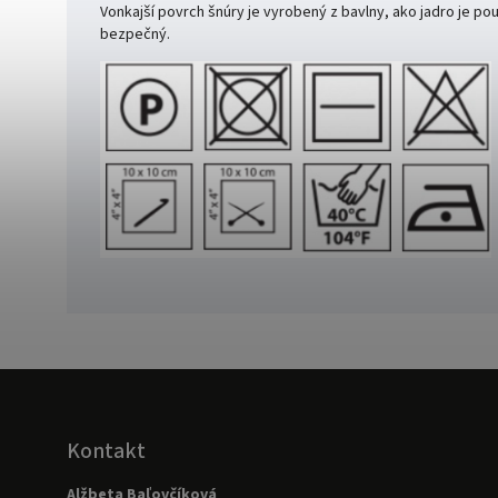
Vonkajší povrch šnúry je vyrobený z bavlny, ako jadro je po
bezpečný.
Kontakt
Alžbeta Baľovčíková