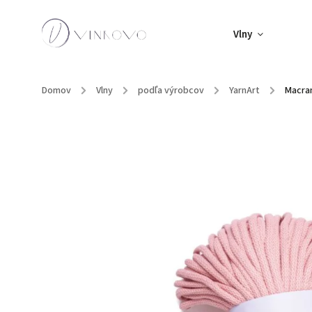
Vlny
Domov
/
Vlny
/
podľa výrobcov
/
YarnArt
/
Macra