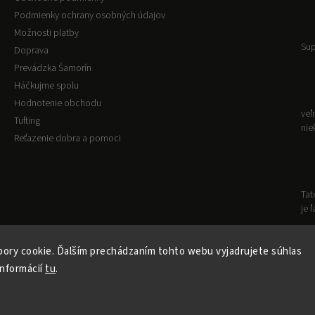
Podmienky ochrany osobných údajov
Možnosti platby
Sup
Doprava
Prevádzka Šamorín
Háčkujme spolu
Hodnotenie obchodu
veľ
Tufting
nie
Reťazenie dobra a pomoci
Tat
je 
ory cookie. Ďalším prechádzaním tohto webu vyjadrujete súhlas
Copyright 2026
VLNKOVO
. Všetky práva vyhradené.
informácií
tu
.
Upraviť nastavenie cookies
Vytvořil
Shoptet
| Design
Shoptak.cz