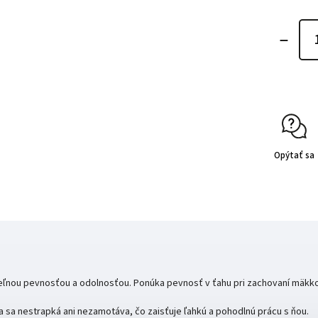
Opýtať sa
iteľnou pevnosťou a odolnosťou. Ponúka pevnosť v ťahu pri zachovaní mäkko
 sa nestrapká ani nezamotáva, čo zaisťuje ľahkú a pohodlnú prácu s ňou.