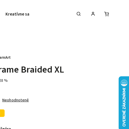
Kreatívne sady
Galantéria
Vyšívanie
arnArt
rame Braided XL
28 %
Neohodnotené
j