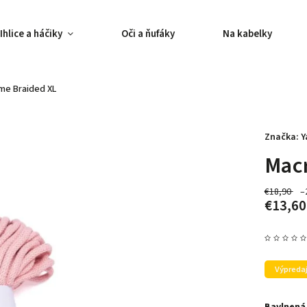
Ihlice a háčiky
Oči a ňufáky
Na kabelky
me Braided XL
Značka:
Y
Mac
€18,90
–
€13,60
Výpreda