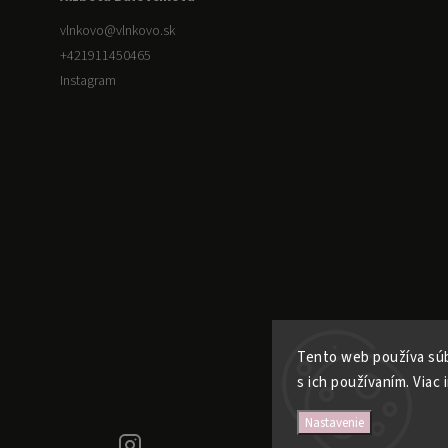
vlnkovo
@
vlnkovo.sk
+421911450465
Instagram
Tento web používa súb
s ich používaním. Viac 
Nastavenie
+421911450465
Instagram