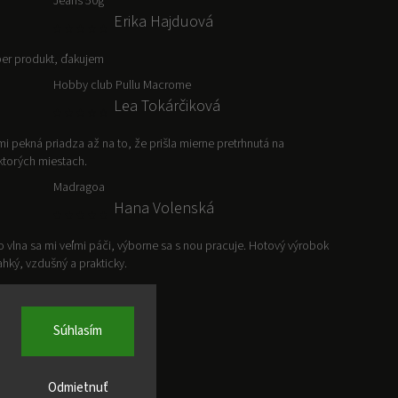
Jeans 50g
Erika Hajduová
er produkt, ďakujem
Hobby club Pullu Macrome
Lea Tokárčiková
mi pekná priadza až na to, že prišla mierne pretrhnutá na
ktorých miestach.
Madragoa
Hana Volenská
o vlna sa mi veľmi páči, výborne sa s nou pracuje. Hotový výrobok
ľahký, vzdušný a prakticky.
Súhlasím
Odmietnuť