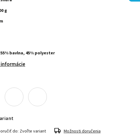
 šnúra
00 g
 m
 55% bavlna, 45% polyester
 informácie
ariant
ručiť do:
Zvoľte variant
Možnosti doručenia