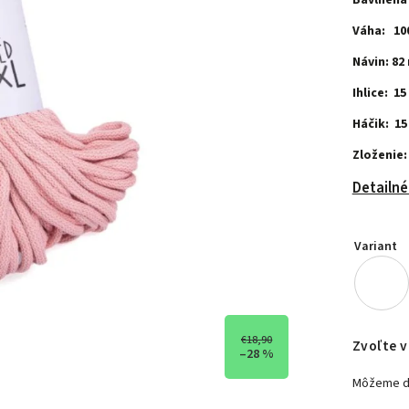
Bavlnená
Váha: 10
Návin: 82
Ihlice: 15
Háčik: 15
Zloženie:
Detailné
Variant
€18,90
Zvoľte v
–28 %
Môžeme do