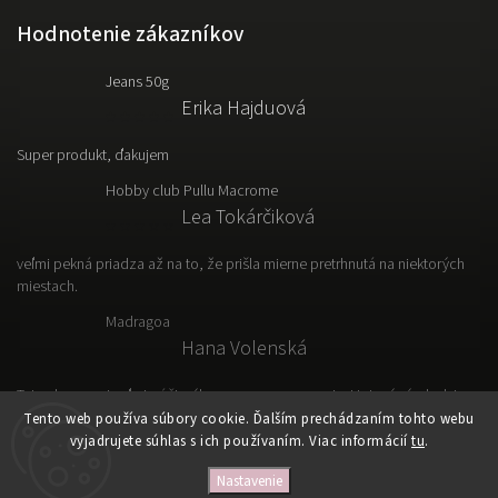
Hodnotenie zákazníkov
Jeans 50g
Erika Hajduová
Super produkt, ďakujem
Hobby club Pullu Macrome
Lea Tokárčiková
veľmi pekná priadza až na to, že prišla mierne pretrhnutá na niektorých
miestach.
Madragoa
Hana Volenská
Tato vlna sa mi veľmi páči, výborne sa s nou pracuje. Hotový výrobok je
ľahký, vzdušný a prakticky.
Tento web používa súbory cookie. Ďalším prechádzaním tohto webu
vyjadrujete súhlas s ich používaním. Viac informácií
tu
.
Nastavenie