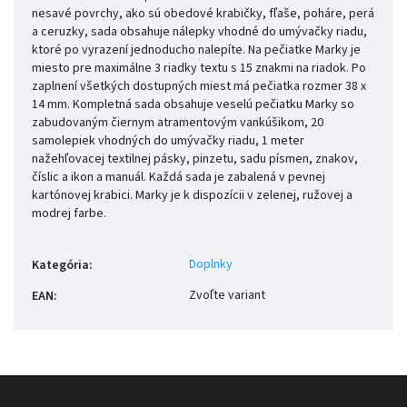
nesavé povrchy, ako sú obedové krabičky, fľaše, poháre, perá
a ceruzky, sada obsahuje nálepky vhodné do umývačky riadu,
ktoré po vyrazení jednoducho nalepíte. Na pečiatke Marky je
miesto pre maximálne 3 riadky textu s 15 znakmi na riadok. Po
zaplnení všetkých dostupných miest má pečiatka rozmer 38 x
14 mm. Kompletná sada obsahuje veselú pečiatku Marky so
zabudovaným čiernym atramentovým vankúšikom, 20
samolepiek vhodných do umývačky riadu, 1 meter
nažehľovacej textilnej pásky, pinzetu, sadu písmen, znakov,
číslic a ikon a manuál. Každá sada je zabalená v pevnej
kartónovej krabici. Marky je k dispozícii v zelenej, ružovej a
modrej farbe.
Doplnky
Kategória
:
Zvoľte variant
EAN
: