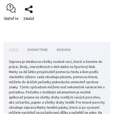
Opýtať sa
Zdieľať
POPIS
HODNOTENIE
DISKUSIA
Súprava je ideálna na všetky osobné veci, ktoré si beriete do
práce, školy, starostlivosti o deti alebo na športový klub.
Marky sa dá ľahko prispôsobiť pomocou textu a ikon podľa
vlastného výberu: sada obsahuje pinzetu, pomocou ktorej
môžete do drážok pečiatky jednoducho umiestniť správne
znaky. Týmto spôsobom môžete mať nekonečné variácie len s
pečiatkou. Pečiatku s textilným atramentom je možné
aplikovať priamo na všetky druhy svetlých savých povrchov,
ako sú kartón, papier a všetky druhy textílií. Pre tmavé povrchy
obsahuje súprava Marky textilnú pásku, ktorú si po vyrazení
môžete nastrihať na požadovanú dĺžku a nažehliť na odev. Na