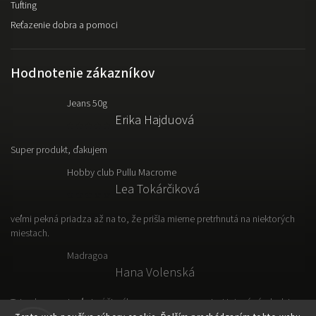
Tufting
Reťazenie dobra a pomoci
Hodnotenie zákazníkov
Jeans 50g
Erika Hajduová
Super produkt, ďakujem
Hobby club Pullu Macrome
Lea Tokárčiková
veľmi pekná priadza až na to, že prišla mierne pretrhnutá na niektorých
miestach.
Madragoa
Hana Volenská
Tato vlna sa mi veľmi páči, výborne sa s nou pracuje. Hotový výrobok je