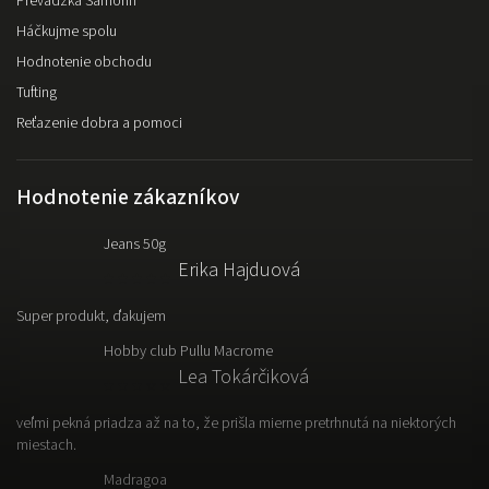
Prevádzka Šamorín
Háčkujme spolu
Hodnotenie obchodu
Tufting
Reťazenie dobra a pomoci
Hodnotenie zákazníkov
Jeans 50g
Erika Hajduová
Super produkt, ďakujem
Hobby club Pullu Macrome
Lea Tokárčiková
veľmi pekná priadza až na to, že prišla mierne pretrhnutá na niektorých
miestach.
Madragoa