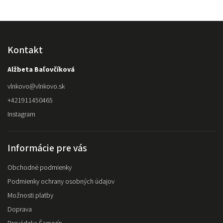
Kontakt
Alžbeta Baľovčíková
vlnkovo
@
vlnkovo.sk
+421911450465
Instagram
Informácie pre vás
Obchodné podmienky
Podmienky ochrany osobných údajov
Možnosti platby
Doprava