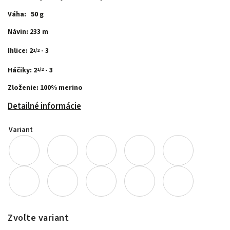
Váha: 50 g
Návin: 233 m
Ihlice: 2
- 3
1/2
Háčiky: 2
- 3
1/2
Zloženie: 100% merino
Detailné informácie
Variant
Zvoľte variant