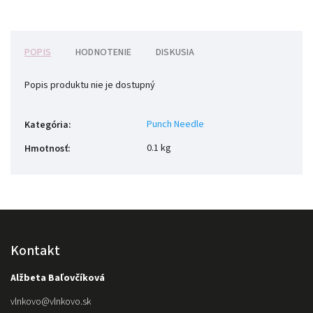
POPIS
HODNOTENIE
DISKUSIA
Popis produktu nie je dostupný
Punch Needle
Kategória
:
0.1 kg
Hmotnosť
:
Kontakt
Alžbeta Baľovčíková
vlnkovo
@
vlnkovo.sk