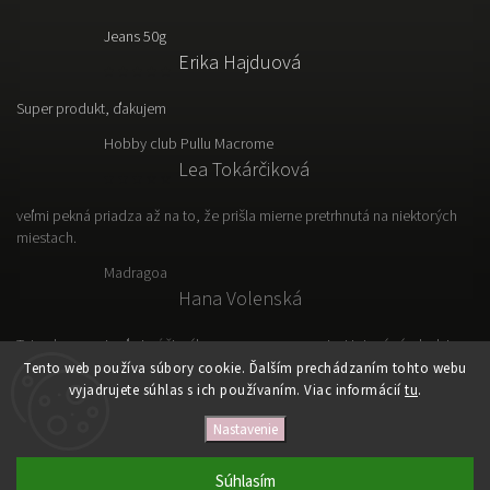
Jeans 50g
Erika Hajduová
Super produkt, ďakujem
Hobby club Pullu Macrome
Lea Tokárčiková
veľmi pekná priadza až na to, že prišla mierne pretrhnutá na niektorých
miestach.
Madragoa
Hana Volenská
Tato vlna sa mi veľmi páči, výborne sa s nou pracuje. Hotový výrobok je
ľahký, vzdušný a prakticky.
Tento web používa súbory cookie. Ďalším prechádzaním tohto webu
vyjadrujete súhlas s ich používaním. Viac informácií
tu
.
Nastavenie
Copyright 2026
VLNKOVO
. Všetky práva vyhradené.
Upraviť nastavenie cookies
Súhlasím