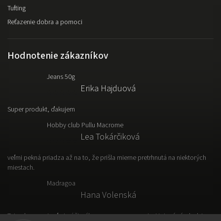
Tufting
Reťazenie dobra a pomoci
Hodnotenie zákazníkov
Jeans 50g
Erika Hajduová
Super produkt, ďakujem
Hobby club Pullu Macrome
Lea Tokárčiková
veľmi pekná priadza až na to, že prišla mierne pretrhnutá na niektorých
miestach.
Madragoa
Hana Volenská
Tato vlna sa mi veľmi páči, výborne sa s nou pracuje. Hotový výrobok je