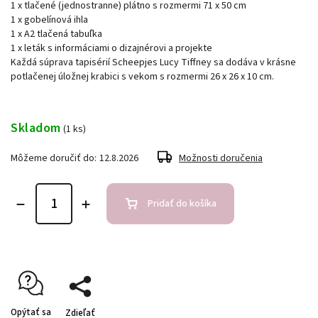
1 x tlačené (jednostranne) plátno s rozmermi 71 x 50 cm
1 x gobelínová ihla
1 x A2 tlačená tabuľka
1 x leták s informáciami o dizajnérovi a projekte
Každá súprava tapisérií Scheepjes Lucy Tiffney sa dodáva v krásne
potlačenej úložnej krabici s vekom s rozmermi 26 x 26 x 10 cm.
Skladom
(1 ks)
Môžeme doručiť do:
12.8.2026
Možnosti doručenia
Pridať do košíka
Opýtať sa
Zdieľať