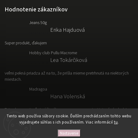
Hodnotenie zákazníkov
Jeans 50g
Erika Hajduová
Super produkt, ďakujem
Hobby club Pullu Macrome
Lea Tokárčiková
veľmi pekná priadza až na to, že prišla mierne pretrhnutá na niektorých
miestach.
Madragoa
Hana Volenská
Tato vlna sa mi veľmi páči, výborne sa s nou pracuje. Hotový výrobok je
ľahký, vzdušný a prakticky.
Tento web používa súbory cookie. Ďalším prechádzaním tohto webu
vyjadrujete súhlas s ich používaním. Viac informácií
tu
.
Nastavenie