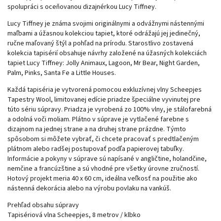
spolupráci s oceňovanou dizajnérkou Lucy Tiffney.
Lucy Tiffney je známa svojimi originálnymi a odvážnymi nástennými
maľbami a úžasnou kolekciou tapiet, ktoré odrážajú jej jedinečný,
ručne maľovaný štýl a pohľad na prírodu. Starostlivo zostavená
kolekcia tapisérií obsahuje návrhy založené na úžasných kolekciách
tapiet Lucy Tiffney: Jolly Animaux, Lagoon, Mr Bear, Night Garden,
Palm, Pinks, Santa Fe a Little Houses.
Každá tapiséria je vytvorená pomocou exkluzívnej vlny Scheepjes
Tapestry Wool, limitovanej edície priadze špeciálne vyvinutej pre
túto sériu súpravy. Priadza je vyrobená zo 100% vlny, je stálofarebná
a odolná voči moliam. Plátno v súprave je vytlačené farebne s
dizajnom na jednej strane a na druhej strane prázdne. Týmto
spôsobom si môžete vybrať, či chcete pracovať s predtlačeným
plátnom alebo radšej postupovať podľa papierovej tabuľky.
Informácie a pokyny v súprave sú napísané v angličtine, holandčine,
nemčine a francúzštine a sú vhodné pre všetky úrovne zručností.
Hotový projekt meria 40 x 60 cm, ideálna veľkosť na použitie ako
nástenná dekorácia alebo na výrobu povlaku na vankúš.
Prehľad obsahu súpravy
Tapisériová vlna Scheepjes, 8 metrov / klbko