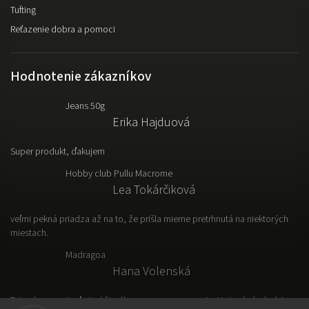
Tufting
Reťazenie dobra a pomoci
Hodnotenie zákazníkov
Jeans 50g
Erika Hajduová
Super produkt, ďakujem
Hobby club Pullu Macrome
Lea Tokárčiková
veľmi pekná priadza až na to, že prišla mierne pretrhnutá na niektorých
miestach.
Madragoa
Hana Volenská
Tato vlna sa mi veľmi páči, výborne sa s nou pracuje. Hotový výrobok je