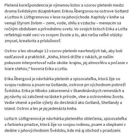
Pletená korešpondencia je výmenou listov a vzorov pletenín medzi
dvoma švédskymi dizajnérkami: Erikou Åbergovou na ostrove Gotland
a Lottou H. Löthgrenovou v lese na juhovýchode. Kapitoly v knihe sa
venujú štyrom živlom – zemi, vode, ohňu a vzduchu – meniacim sa
ročným obdobiam a prírodnému svetu. Vo svojich listoch Erika a Lotta
reflektujú malé veci vo svojom živote a to, ako riešia veľké otázky:
zmysel, kreativita a príslušnosť.
Ostrov a les obsahuje 12 vzorov pletenín navrhnutých tak, aby boli
nadčasové a praktické. „Kniha, ktorú držíte v rukách, je naším
pokusom interpretovať naše okolie: krajinu, jej atmosféru a počasie v
tvare stehov,“ hovoria Erika a Lotta.
Erika Åbergová je návrhárka pletenín a spisovateľka, ktorá žije so
svojou rodinou a psom na Gotlande, ostrove pri východnom pobreží
Švédska. Erika je hlboko zakorenená v škandinávskych remeslách a
jej návrhy sú založené na láske k prírode, vlne a ostrovnému životu.
Vedie vlnené a pešie výlety do destinácií ako Gotland, Shetlandy a
Island. Ostrov a les je jej jedenásta kniha.
Lotta H. Löthgrenová je návrhárka pleteného oblečenia, spisovateľka
a farbiarka priadze, ktorá žije so svojou rodinou, psami a sliepkami v
dedine v juhovýchodnom Švédsku, kde má aj obchod s priadzami.