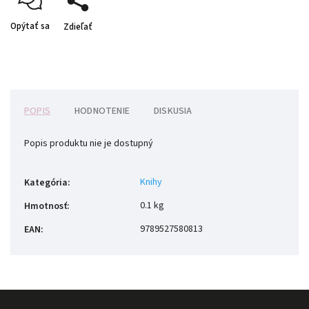
Opýtať sa
Zdieľať
POPIS
HODNOTENIE
DISKUSIA
Popis produktu nie je dostupný
Knihy
Kategória
:
0.1 kg
Hmotnosť
:
9789527580813
EAN
: