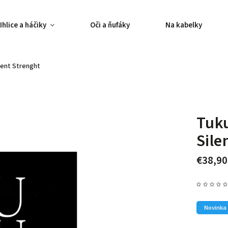
Ihlice a háčiky
Oči a ňufáky
Na kabelky
lent Strenght
Tuku
Sile
€38,90
Novinka