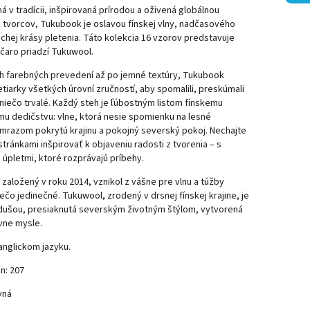
 v tradícii, inšpirovaná prírodou a oživená globálnou
 tvorcov, Tukubook je oslavou fínskej vlny, nadčasového
tichej krásy pletenia. Táto kolekcia 16 vzorov predstavuje
 čaro priadzí Tukuwool.
h farebných prevedení až po jemné textúry, Tukubook
tiarky všetkých úrovní zručností, aby spomalili, preskúmali
i niečo trvalé. Každý steh je ľúbostným listom fínskemu
u dedičstvu: vlne, ktorá nesie spomienku na lesné
 mrazom pokrytú krajinu a pokojný severský pokoj. Nechajte
stránkami inšpirovať k objaveniu radosti z tvorenia – s
 úpletmi, ktoré rozprávajú príbehy.
založený v roku 2014, vznikol z vášne pre vlnu a túžby
iečo jedinečné. Tukuwool, zrodený v drsnej fínskej krajine, je
 dušou, presiaknutá severským životným štýlom, vytvorená
vne mysle.
 anglickom jazyku.
n: 207
vná