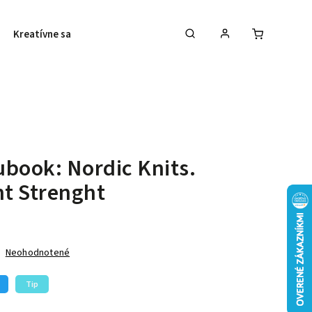
Kreatívne sady
Galantéria
Vyšívanie
book: Nordic Knits.
nt Strenght
Neohodnotené
Tip