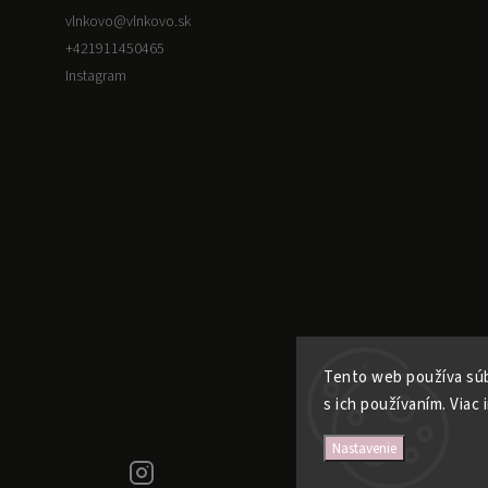
vlnkovo
@
vlnkovo.sk
+421911450465
Instagram
Tento web používa súb
s ich používaním. Viac 
Nastavenie
+421911450465
Instagram