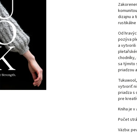
Zakorenená
komunitou
dizajnu a 
rustikálne
Od hravýc
pozýva ple
a vytvoril
pletařském
chodníky,
sa týmito 
priadzou a
Tukuwool, 
vytvoriť n
priadza s
pre kreatí
Kniha je v
Počet strá
Väzba: pe