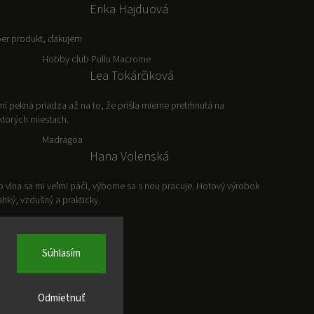
Erika Hajduová
er produkt, ďakujem
Hobby club Pullu Macrome
Lea Tokárčiková
mi pekná priadza až na to, že prišla mierne pretrhnutá na
ktorých miestach.
Madragoa
Hana Volenská
o vlna sa mi veľmi páči, výborne sa s nou pracuje. Hotový výrobok
ľahký, vzdušný a prakticky.
Súhlasím
Odmietnuť