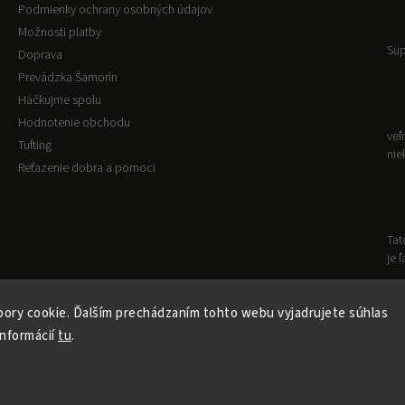
Podmienky ochrany osobných údajov
Možnosti platby
Sup
Doprava
Prevádzka Šamorín
Háčkujme spolu
Hodnotenie obchodu
veľ
Tufting
nie
Reťazenie dobra a pomoci
Tat
je 
ory cookie. Ďalším prechádzaním tohto webu vyjadrujete súhlas
Copyright 2026
VLNKOVO
. Všetky práva vyhradené.
informácií
tu
.
Upraviť nastavenie cookies
Vytvořil
Shoptet
| Design
Shoptak.cz