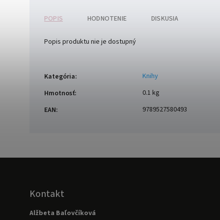
POPIS
HODNOTENIE
DISKUSIA
Popis produktu nie je dostupný
Knihy
Kategória
:
0.1 kg
Hmotnosť
:
9789527580493
EAN
:
Kontakt
Alžbeta Baľovčíková