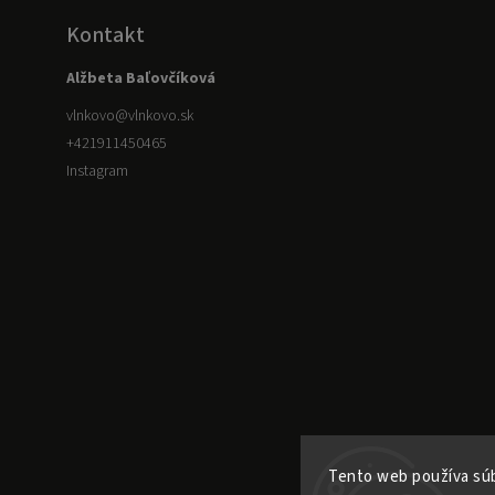
Kontakt
Alžbeta Baľovčíková
vlnkovo
@
vlnkovo.sk
+421911450465
Instagram
Tento web používa súb