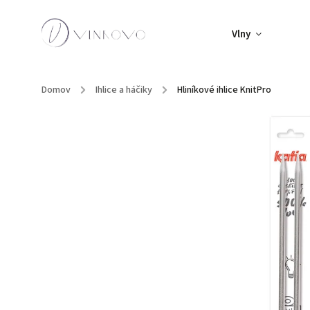
Vlny
Domov
/
Ihlice a háčiky
/
Hliníkové ihlice KnitPro