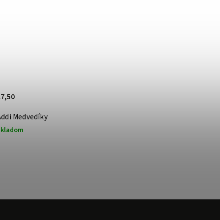
€7,50
Addi Medvedíky
Skladom