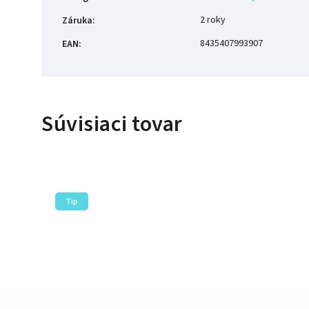
2 roky
Záruka
:
8435407993907
EAN
:
Súvisiaci tovar
Tip