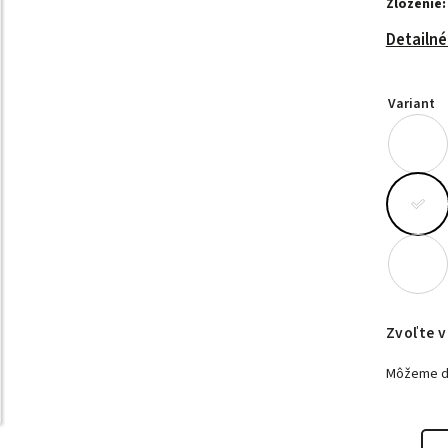
Zloženie:
Detailné
Variant
Zvoľte v
Môžeme do