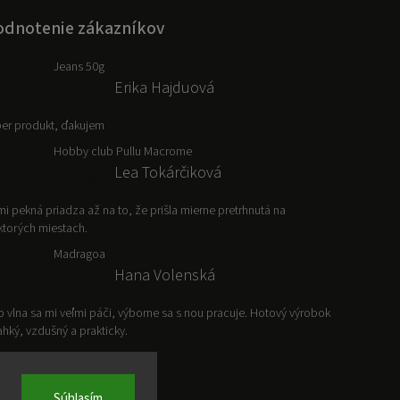
dnotenie zákazníkov
Jeans 50g
Erika Hajduová
er produkt, ďakujem
Hobby club Pullu Macrome
Lea Tokárčiková
mi pekná priadza až na to, že prišla mierne pretrhnutá na
ktorých miestach.
Madragoa
Hana Volenská
o vlna sa mi veľmi páči, výborne sa s nou pracuje. Hotový výrobok
ľahký, vzdušný a prakticky.
Súhlasím