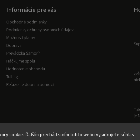
Informácie pre vás
Ho
Obchodné podmienky
Podmienky ochrany osobných údajov
Možnosti platby
Sup
Doprava
Prevádzka Šamorín
Háčkujme spolu
Hodnotenie obchodu
veľ
Tufting
nie
Reťazenie dobra a pomoci
Tat
je 
ory cookie. Ďalším prechádzaním tohto webu vyjadrujete súhlas