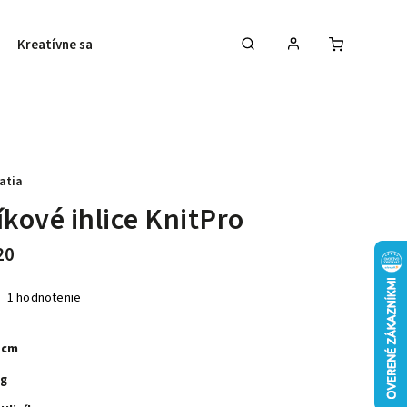
Kreatívne sady
Galantéria
Vyšívanie
atia
íkové ihlice KnitPro
20
1 hodnotenie
 cm
 g