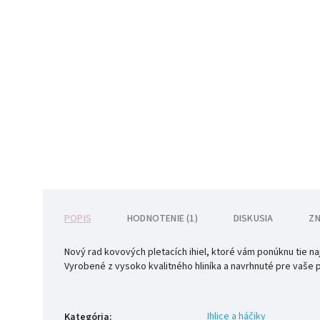
POPIS
HODNOTENIE (1)
DISKUSIA
Z
Nový rad kovových pletacích ihiel, ktoré vám ponúknu tie naj
Vyrobené z vysoko kvalitného hliníka a navrhnuté pre vaše p
Ihlice a háčiky
Kategória
: