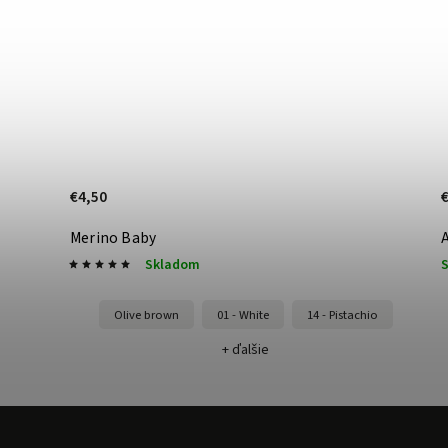
€4,50
Merino Baby
Skladom
Olive brown
01 - White
14 - Pistachio
+ ďalšie